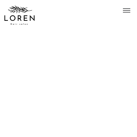
カテゴリー：news
BLOG
HOME
>
ブログ
>
template.list
[%article_list_start%]
[!% if (image.url!="") { %]
[!% } %]