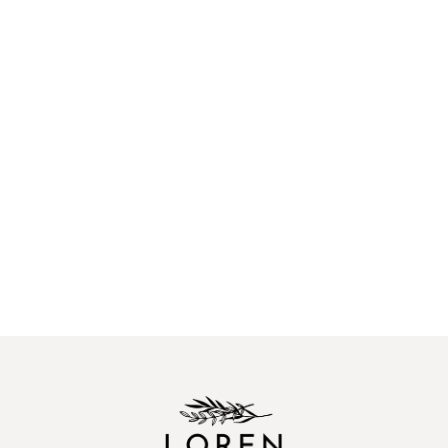
[%title%]
[%article_date_notime_dot%] [%new:new%]
[%category%]
ご予約はこちら