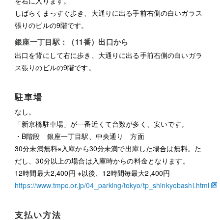
を右に入ります。
しばらくまっすぐ歩き、大通りに出る手前右側の白いガラス
張りのビルの9階です。
銀座一丁目駅：（11番）出口から
出口を背にして右に歩き、大通りに出る手前右側の白いガラ
ス張りのビルの9階です。
駐車場
なし。
「新京橋駐車場」が一番近くて台数が多く、安いです。
・B階段 銀座一丁目駅、中央通り 方面
30分未満無料※入庫から30分未満で出庫した場合は無料。た
だし、30分以上の場合は入庫時からの料金となります。
12時間最大2,400円 ※以後、12時間毎最大2,400円
https://www.tmpc.or.jp/04_parking/tokyo/tp_shinkyobashi.html
支払い方法