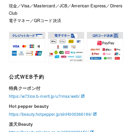
現金／Visa／Mastercard／JCB／American Express／Diners
Club
電子マネー／QRコード決済
公式WEB予約
特典クーポン付
https://w73ice.b-merit.jp/u7rmsx/web/
Hot pepper beauty
https://beauty.hotpepper.jp/slnH000366186/
楽天Beauty