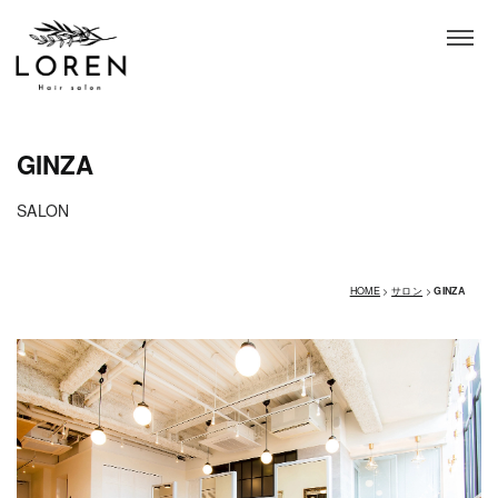
GINZA
SALON
HOME
>
サロン
>
GINZA