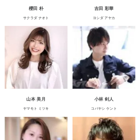
櫻田 朴
吉田 彩華
サクラダ ナオト
ヨシダ アヤカ
山本 美月
小林 剣人
ヤマモト ミツキ
コバヤシ ケント