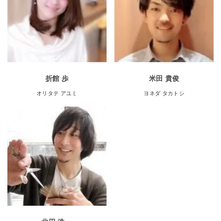
折館 歩
米田 貴俊
オリタテ アユミ
ヨネダ タカトシ