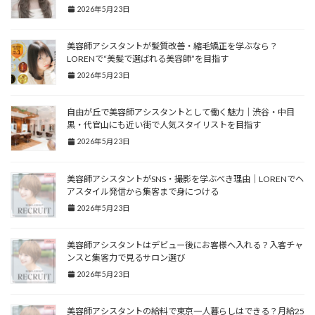
2026年5月23日
美容師アシスタントが髪質改善・縮毛矯正を学ぶなら？
LORENで“美髪で選ばれる美容師”を目指す
2026年5月23日
自由が丘で美容師アシスタントとして働く魅力｜渋谷・中目
黒・代官山にも近い街で人気スタイリストを目指す
2026年5月23日
美容師アシスタントがSNS・撮影を学ぶべき理由｜LORENでヘ
アスタイル発信から集客まで身につける
2026年5月23日
美容師アシスタントはデビュー後にお客様へ入れる？入客チャ
ンスと集客力で見るサロン選び
2026年5月23日
美容師アシスタントの給料で東京一人暮らしはできる？月給25