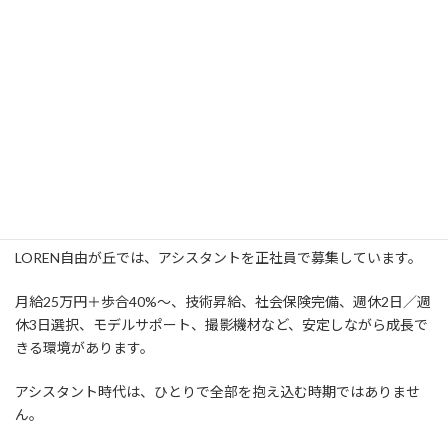
正社員なのか、業務委託なのか。
給与は安定しているのか。
社会保険はあるのか。
教育やモデル施術、撮影、SNS発信まで学べるのか。
ここを曖昧にしたまま入社すると、あとで不安になりやすいです。
LOREN自由が丘では、アシスタントを正社員で募集しています。
月給25万円＋歩合40%〜、技術昇給、社会保険完備、週休2日／週
休3日選択、モデルサポート、撮影機材など、安定しながら成長で
きる環境があります。
アシスタント時代は、ひとりで全部を抱え込む時期ではありませ
ん。