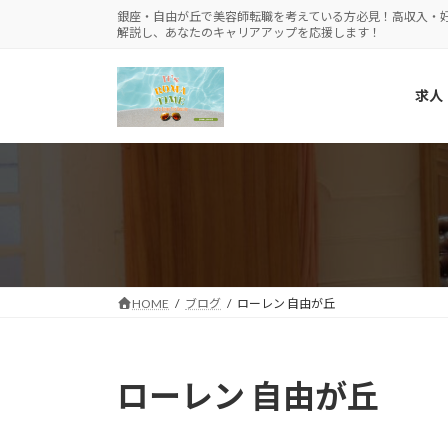
コ
ナ
銀座・自由が丘で美容師転職を考えている方必見！高収入・
解説し、あなたのキャリアアップを応援します！
ン
ビ
テ
ゲ
ン
ー
求人
ツ
シ
へ
ョ
ス
ン
キ
に
ッ
移
プ
動
HOME
ブログ
ローレン 自由が丘
ローレン 自由が丘