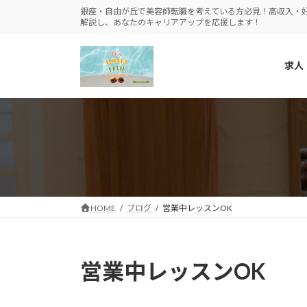
コ
ナ
銀座・自由が丘で美容師転職を考えている方必見！高収入・
解説し、あなたのキャリアアップを応援します！
ン
ビ
テ
ゲ
ン
ー
求人
ツ
シ
へ
ョ
ス
ン
キ
に
ッ
移
プ
動
HOME
ブログ
営業中レッスンOK
営業中レッスンOK