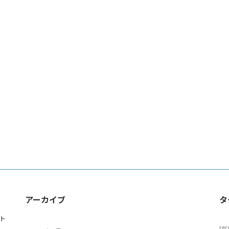
アーカイブ
タ
ト
rec