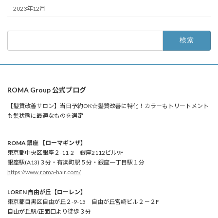
2023年12月
検
索:
ROMA Group 公式ブログ
【髪質改善サロン】当日予約OK☆髪質改善に特化！カラーもトリートメント
も髪状態に最適なものを選定
ROMA 銀座 【ローマギンザ】
東京都中央区銀座２-11-2 銀座2112ビル9F
銀座駅(A13)３分・有楽町駅５分・銀座一丁目駅１分
https://www.roma-hair.com/
LOREN 自由が丘【ローレン】
東京都目黒区自由が丘２-9-15 自由が丘宮崎ビル２－２F
自由が丘駅/正面口より徒歩３分