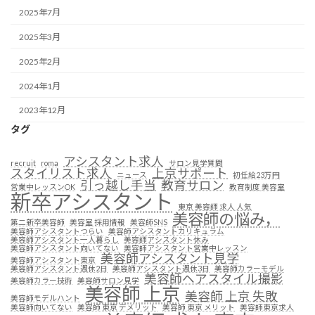
2025年7月
2025年3月
2025年2月
2024年1月
2023年12月
タグ
アシスタント求人
recruit
roma
サロン見学質問
スタイリスト求人
上京サポート
ニュース
初任給23万円
引っ越し手当
教育サロン
営業中レッスンOK
教育制度 美容室
新卒アシスタント
東京 美容師 求人 人気
美容師の悩み，
第二新卒美容師
美容室 採用情報
美容師SNS
美容師アシスタントつらい
美容師アシスタントカリキュラム
美容師アシスタント一人暮らし
美容師アシスタント休み
美容師アシスタント向いてない
美容師アシスタント営業中レッスン
美容師アシスタント見学
美容師アシスタント東京
美容師アシスタント週休2日
美容師アシスタント週休3日
美容師カラーモデル
美容師ヘアスタイル撮影
美容師カラー技術
美容師サロン見学
美容師 上京
美容師 上京 失敗
美容師モデルハント
美容師向いてない
美容師 東京 デメリット
美容師 東京 メリット
美容師東京求人