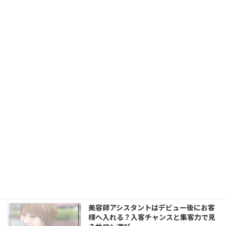
自由が丘で美容師アシスタントとして働
く魅力｜渋谷・中目黒・代官山にも近い
街で人気スタイリストを目指す
2026年5月23日
美容師アシスタントのモデル集めが不安
な方へ｜LORENでモデル施術・撮影・
SNSまで学べる環境
2026年5月23日
美容師アシスタントがSNS・撮影を学ぶ
べき理由｜LORENでヘアスタイル発信か
ら集客まで身につける
2026年5月23日
美容師アシスタントはデビュー後にお客
様へ入れる？入客チャンスと集客力で見