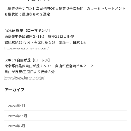
【髪質改善サロン】当日予約OK☆髪質改善に特化！カラーもトリートメント
も髪状態に最適なものを選定
ROMA 銀座 【ローマギンザ】
東京都中央区銀座２-11-2 銀座2112ビル9F
銀座駅(A13)３分・有楽町駅５分・銀座一丁目駅１分
https://www.roma-hair.com/
LOREN 自由が丘【ローレン】
東京都目黒区自由が丘２-9-15 自由が丘宮崎ビル２－２F
自由が丘駅/正面口より徒歩３分
https://www.loren-hair.jp/
アーカイブ
2026年5月
2025年11月
2025年8月