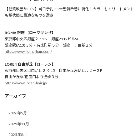
【髪質改善サロン】当日予約OK☆髪質改善に特化！カラーもトリートメント
も髪状態に最適なものを選定
ROMA 銀座 【ローマギンザ】
東京都中央区銀座２-11-2 銀座2112ビル9F
銀座駅(A13)３分・有楽町駅５分・銀座一丁目駅１分
https://www.roma-hair.com/
LOREN 自由が丘【ローレン】
東京都目黒区自由が丘２-9-15 自由が丘宮崎ビル２－２F
自由が丘駅/正面口より徒歩３分
https://www.loren-hair.jp/
アーカイブ
2026年5月
2025年11月
2025年8月