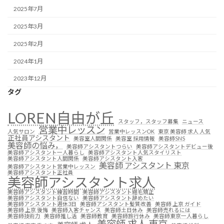
2025年7月
2025年3月
2025年2月
2024年1月
2023年12月
タグ
LOREN自由が丘
スタッフ，スタッフ募集
ニュース
営業中レッスン
人気サロン
営業中レッスンOK
東京 美容師 求人 人気
正社員アシスタント
美容室人間関係
美容室 採用情報
美容師SNS
美容師の悩み，
美容師アシスタントつらい
美容師アシスタントデビュー後
美容師アシスタント一人暮らし
美容師アシスタント人気スタイリスト
美容師アシスタント人間関係
美容師アシスタント入客
美容師 アシスタント 東京
美容師アシスタント営業中レッスン
美容師アシスタント正社員
美容師アシスタント求人
美容師アシスタント練習時間
美容師アシスタント縮毛矯正
美容師アシスタント自信ない
美容師アシスタント辞めたい
美容師アシスタント週休3日
美容師アシスタント髪質改善
美容師 上京 ガイド
美容師 上京 後悔
美容師入客チャンス
美容師土日休み
美容師売れるには
美容師技術力
美容師推し活
美容師教育
美容師旅行休み
美容師東京一人暮らし
美容師 求人 東京