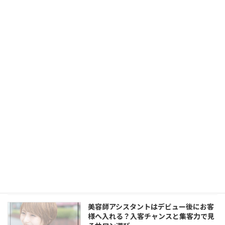
自由が丘で美容師アシスタントとして働
く魅力｜渋谷・中目黒・代官山にも近い
街で人気スタイリストを目指す
2026年5月23日
美容師アシスタントのモデル集めが不安
な方へ｜LORENでモデル施術・撮影・
SNSまで学べる環境
2026年5月23日
美容師アシスタントがSNS・撮影を学ぶ
べき理由｜LORENでヘアスタイル発信か
ら集客まで身につける
2026年5月23日
美容師アシスタントはデビュー後にお客
様へ入れる？入客チャンスと集客力で見