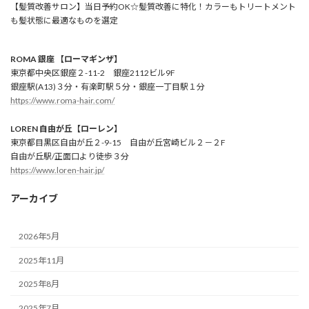
【髪質改善サロン】当日予約OK☆髪質改善に特化！カラーもトリートメント
も髪状態に最適なものを選定
ROMA 銀座 【ローマギンザ】
東京都中央区銀座２-11-2 銀座2112ビル9F
銀座駅(A13)３分・有楽町駅５分・銀座一丁目駅１分
https://www.roma-hair.com/
LOREN 自由が丘【ローレン】
東京都目黒区自由が丘２-9-15 自由が丘宮崎ビル２－２F
自由が丘駅/正面口より徒歩３分
https://www.loren-hair.jp/
アーカイブ
2026年5月
2025年11月
2025年8月
2025年7月