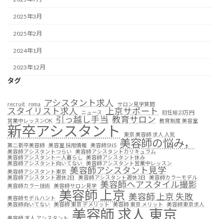
2025年3月
2025年2月
2024年1月
2023年12月
タグ
アシスタント求人
recruit
roma
サロン見学質問
スタイリスト求人
上京サポート
ニュース
初任給23万円
引っ越し手当
教育サロン
営業中レッスンOK
教育制度 美容室
新卒アシスタント
東京 美容師 求人 人気
美容師の悩み，
第二新卒美容師
美容室 採用情報
美容師SNS
美容師アシスタントつらい
美容師アシスタントカリキュラム
美容師アシスタント一人暮らし
美容師アシスタント休み
美容師アシスタント向いてない
美容師アシスタント営業中レッスン
美容師アシスタント見学
美容師アシスタント東京
美容師アシスタント週休2日
美容師アシスタント週休3日
美容師カラーモデル
美容師ヘアスタイル撮影
美容師カラー技術
美容師サロン見学
美容師 上京
美容師 上京 失敗
美容師モデルハント
美容師向いてない
美容師 東京 デメリット
美容師 東京 メリット
美容師東京求人
美容師 求人 東京
美容師 求人 アシスタント