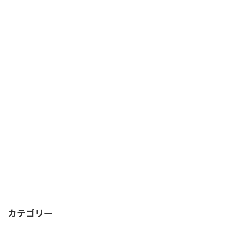
冬に人気のヘアスタイル
2023年12月11日
【Before→After】カットだけで「絶
壁」をなくす。大人可愛いショートを作
る
2018年4月20日
【Before→After】綺麗にはまる縮毛矯
正。「極上の艶と手触り」
2018年4月20日
カテゴリー