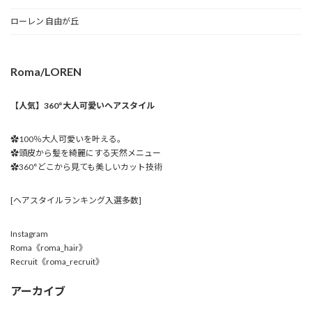
ローレン 自由が丘
Roma/LOREN
【人気】360°大人可愛いヘアスタイル
✿100％大人可愛いを叶える。
✿頭皮から髪を綺麗にする天然メニュー
✿360°どこから見ても美しいカット技術
[ヘアスタイルランキング入選多数]
Instagram
Roma《roma_hair》
Recruit《roma_recruit》
アーカイブ