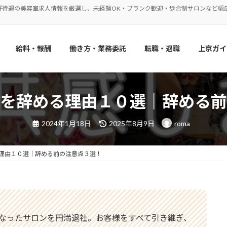
好待遇の美容室求人情報を厳選し、未経験OK・ブランク歓迎・歩合制サロンなど幅
給料・報酬
働き方・業務委託
転職・退職
上京ガイ
を辞める理由１０選｜辞める前
最
2024年1月18日
2025年8月9日
roma
終
更
新
日
理由１０選｜辞める前の注意点３選！
時
:
なったサロンを円満退社。お客様をすべて引き継ぎ、