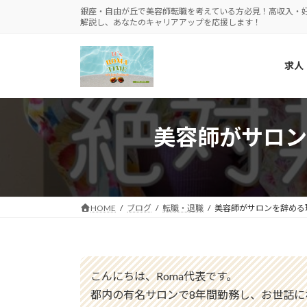
コ
ナ
銀座・自由が丘で美容師転職を考えている方必見！高収入・
解説し、あなたのキャリアアップを応援します！
ン
ビ
テ
ゲ
ン
ー
求人
ツ
シ
へ
ョ
ス
ン
キ
に
美容師がサロン
ッ
移
プ
動
HOME
ブログ
転職・退職
美容師がサロンを辞める
こんにちは、Roma代表です。
都内の有名サロンで8年間勤務し、お世話に