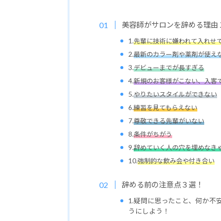
美容師がサロンを辞める理由
1.
先輩に技術に嫌われて入れせ
2.
最新のカラー剤や薬剤が使え
3.
デビューまでが長すぎる
4.
新規のお客様がこない、入客
5.
やりたいスタイルができない
6.
練習を見てもらえない
7.
尊敬できる先輩がいない
8.
条件がちがう
9.
辞めていく人の穴を埋めなき
10.
強制的な飲み会や付き合い
辞める前の注意点３選！
1.疑問に思ったこと、何か
うにしよう！