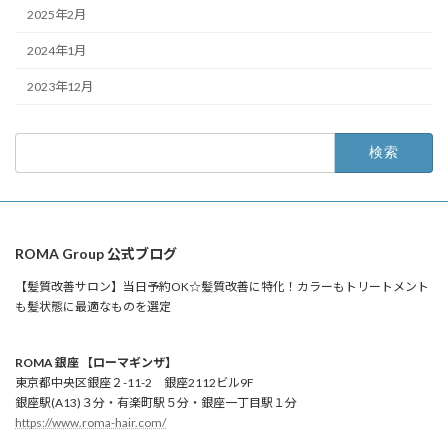
2025年2月
2024年1月
2023年12月
検
索:
ROMA Group 公式ブログ
【髪質改善サロン】当日予約OK☆髪質改善に特化！カラーもトリートメント
も髪状態に最適なものを選定
ROMA 銀座 【ローマギンザ】
東京都中央区銀座２-11-2 銀座2112ビル9F
銀座駅(A13)３分・有楽町駅５分・銀座一丁目駅１分
https://www.roma-hair.com/