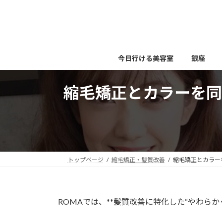
コ
ナ
ン
ビ
テ
ゲ
ン
ー
ツ
シ
今日行ける美容室
銀座
へ
ョ
ス
ン
縮毛矯正とカラーを同
キ
に
ッ
移
プ
動
トップページ
縮毛矯正・髪質改善
縮毛矯正とカラー
ROMAでは、**髪質改善に特化した“やわら