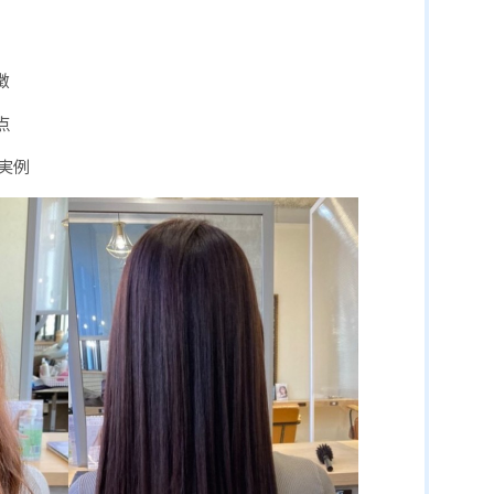
徴
点
実例