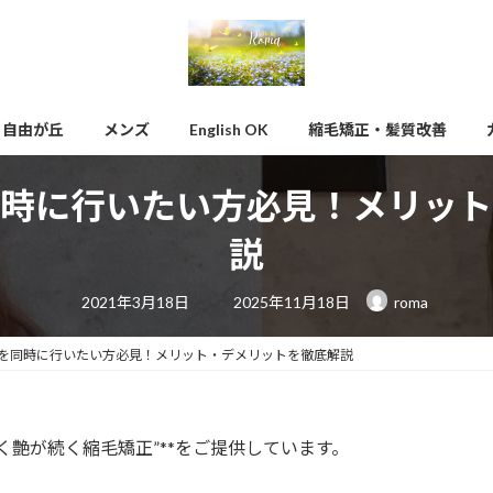
自由が丘
メンズ
English OK
縮毛矯正・髪質改善
時に行いたい方必見！メリット
説
最
2021年3月18日
2025年11月18日
roma
終
更
新
日
を同時に行いたい方必見！メリット・デメリットを徹底解説
時
:
かく艶が続く縮毛矯正”**をご提供しています。