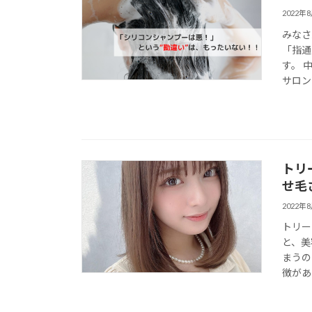
2022年
みなさ
「指通
す。 
サロンで
トリ
せ毛
2022年
トリー
と、美
まうの
徴があ