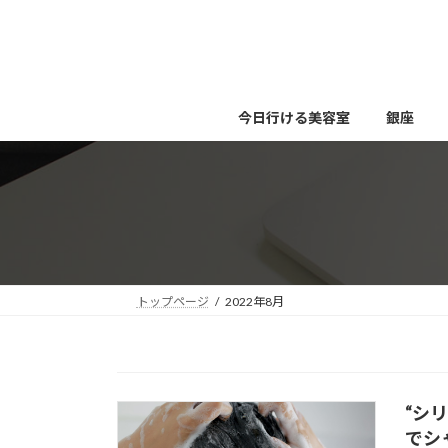
コ
ナ
ン
ビ
テ
ゲ
ン
ー
ツ
シ
今日行ける美容室
銀座
へ
ョ
ス
ン
キ
に
ッ
移
プ
動
トップページ
2022年8月
“シ
でシ