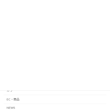
カテゴリー
平日集客
銀座
自由が丘
メンズ
外国人向け
縮毛矯正・髪質改善
カット
カラー
EC・商品
NEWS