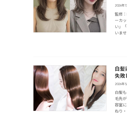
2026年
監修：
ーカッ
い」「
いません
白髪
失敗
2026年
白髪も
毛先が
容室に
ねり・