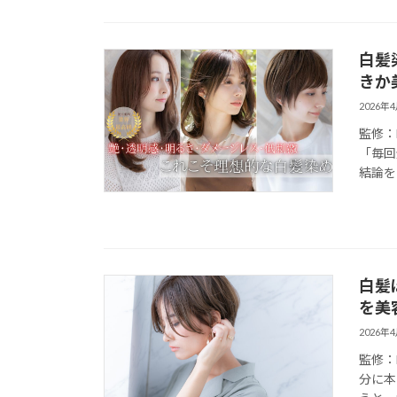
白髪
きか
2026年
監修：
「毎回
結論を
白髪
を美
2026年
監修：
分に本