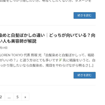
白髪をしっかり隠したい方、明るくしたくない方、ダメージを
続きを読む
染めと白髪ぼかしの違い｜どっちが向いている？向
い人も美容師が解説
4月19日
LOREN TOKYO 代表 熊坂 光 「白髪染めと白髪ぼかしって、結局
がいいの？」と迷う方はとても多いです
先に結論をいうと、白
っかり隠したいなら白髪染め、境目をやわらげながら明るさ […]
続きを読む
2
…
5
»
固
固
定
定