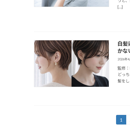
うと、
[…]
白髪
かな
2026年
監修：
どっち
髪をし
投
1
固
定