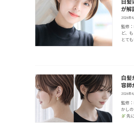
白髪
が解
2026年
監修：
ど、も
とても
白髪
容師
2026年
監修：
かしの
先に