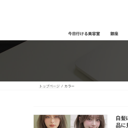
コ
ナ
ン
ビ
テ
ゲ
ン
ー
ツ
シ
今日行ける美容室
銀座
へ
ョ
ス
ン
キ
に
ッ
移
プ
動
トップページ
カラー
白髪
品に