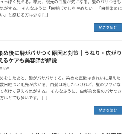
ュっぽく見える。結局、根元の白髪が気になる。髪のパサつきも
気がする。 そんなふうに「白髪ぼかしをやめたい」「白髪染めに
い」と感じる方は少な […]
続きを読む
染め後に髪がパサつく原因と対策｜うねり・広がり
えるケアも美容師が解説
5月30日
めをしたあと、髪がパサパサする。染めた直後はきれいに見えた
数日経つと毛先が広がる。白髪は隠したいけれど、髪のツヤがな
て老けて見える気がする。 そんなふうに、白髪染め後のパサつき
方はとても多いです。 […]
続きを読む