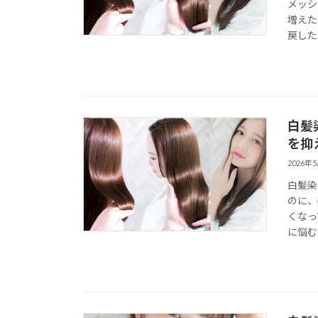
メッシ
増えた
戻した
白髪
を抑
2026年
白髪染
のに、
くなっ
に悩む