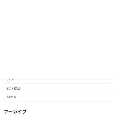
カテゴリー
平日集客
銀座
自由が丘
メンズ
外国人向け
縮毛矯正・髪質改善
カット
カラー
EC・商品
NEWS
アーカイブ