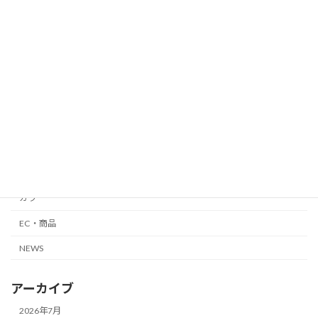
平日集客
銀座
自由が丘
メンズ
外国人向け
縮毛矯正・髪質改善
カット
カラー
EC・商品
NEWS
アーカイブ
2026年7月