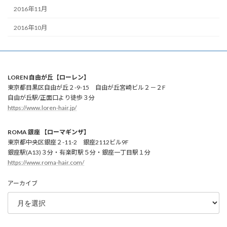
2016年11月
2016年10月
LOREN 自由が丘【ローレン】
東京都目黒区自由が丘２-9-15 自由が丘宮崎ビル２－２F
自由が丘駅/正面口より徒歩３分
https://www.loren-hair.jp/
ROMA 銀座 【ローマギンザ】
東京都中央区銀座２-11-2 銀座2112ビル9F
銀座駅(A13)３分・有楽町駅５分・銀座一丁目駅１分
https://www.roma-hair.com/
アーカイブ