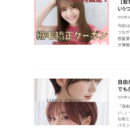
【髪
い5
2025年
今回は
つなが
容室激
き情報
自由
でも
2025年
「自由
い…」
な街と
バランス