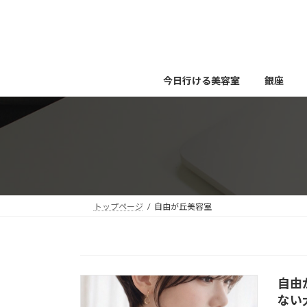
コ
ナ
ン
ビ
テ
ゲ
ン
ー
ツ
シ
今日行ける美容室
銀座
へ
ョ
ス
ン
キ
に
ッ
移
プ
動
トップページ
自由が丘美容室
自由
ない