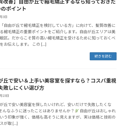
質改善】自由が丘で縮毛矯正するなら知っておきた
つのポイント
3月3日
「自由が丘で縮毛矯正を検討している方」に向けて、髪質改善に
る縮毛矯正の重要ポイントをご紹介します。自由が丘エリアは美
戦区。だからこそ質の高い縮毛矯正を受けるために知っておくべ
をお伝えします。 この […]
続きを読む
が丘で安い＆上手い美容室を探すなら？コスパ重視
失敗しにくい選び方
2月23日
が丘で安い美容室を探したいけれど、安いだけで失敗したくな
そんなふうに迷ったことはありませんか？
自由が丘はおしゃれ
いう印象が強く、価格も高そうに見えますが、実は価格と技術の
が取 […]