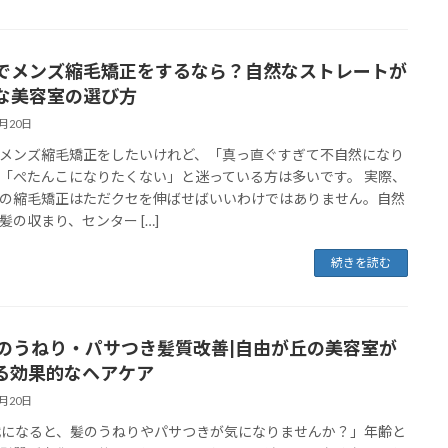
でメンズ縮毛矯正をするなら？自然なストレートが
な美容室の選び方
3月20日
メンズ縮毛矯正をしたいけれど、「真っ直ぐすぎて不自然になり
「ぺたんこになりたくない」と迷っている方は多いです。 実際、
の縮毛矯正はただクセを伸ばせばいいわけではありません。自然
髪の収まり、センター […]
続きを読む
代のうねり・パサつき髪質改善|自由が丘の美容室が
る効果的なヘアケア
3月20日
代になると、髪のうねりやパサつきが気になりませんか？」年齢と