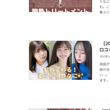
ともに
も。こ
善メニ
【2
口コ
2025年
自由が
由が丘
い…」
ます。