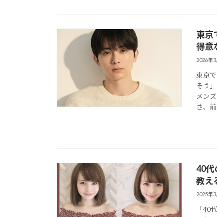
東京
得意
2026年
東京で
そう」
メンズ
さ、前
40
教え
2025年
「40