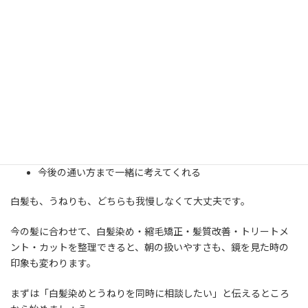
白髪の出方、くせの強さ、白髪染めの履歴、縮毛矯正の履歴、毛
先のダメージ、普段のスタイリングまで見てくれる美容室を選び
ましょう。
履歴を丁寧に聞いてくれる
リタッチと全体染めを分けて考えてくれる
縮毛矯正の範囲を相談できる
髪質改善でできること・できないことを説明してくれる
無理に同日施術をすすめない
今後の通い方まで一緒に考えてくれる
白髪も、うねりも、どちらも我慢しなくて大丈夫です。
今の髪に合わせて、白髪染め・縮毛矯正・髪質改善・トリートメ
ント・カットを整理できると、朝の扱いやすさも、鏡を見た時の
印象も変わります。
まずは「白髪染めとうねりを同時に相談したい」と伝えるところ