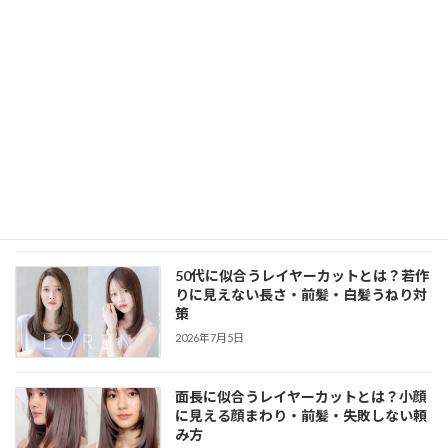
レイヤーカットと縮毛矯正はどっちが
先？失敗しない順番・同日施術・頼み方
2026年7月5日
レイヤーカットで髪がスカスカになった
時の直し方｜毛先が薄い・広がる・まと
まらない時の対処法
2026年7月5日
50代に似合うレイヤーカットとは？若作
りに見えない長さ・前髪・白髪うねり対
策
2026年7月5日
面長に似合うレイヤーカットとは？小顔
に見える顔まわり・前髪・失敗しない頼
み方