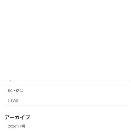
平日集客
銀座
自由が丘
メンズ
外国人向け
縮毛矯正・髪質改善
カット
カラー
EC・商品
NEWS
アーカイブ
2026年7月