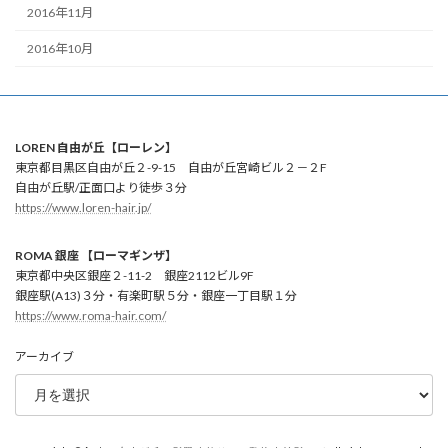
2016年11月
2016年10月
LOREN 自由が丘【ローレン】
東京都目黒区自由が丘２-9-15 自由が丘宮崎ビル２－２F
自由が丘駅/正面口より徒歩３分
https://www.loren-hair.jp/
ROMA 銀座 【ローマギンザ】
東京都中央区銀座２-11-2 銀座2112ビル9F
銀座駅(A13)３分・有楽町駅５分・銀座一丁目駅１分
https://www.roma-hair.com/
アーカイブ