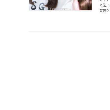
と迷っ
質感ケ