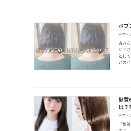
ボブ
2021年
皆さん
か？さ
として
どのイ
髪質
は？
2021年
「髪質
の？」