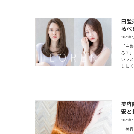
白髪
るべ
2026年
「白髪
る？」
いうと
しにく
美容
安と
2026年
「美容