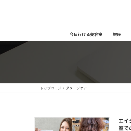
コ
ナ
ン
ビ
テ
ゲ
ン
ー
ツ
シ
今日行ける美容室
銀座
へ
ョ
ス
ン
キ
に
ッ
移
プ
動
トップページ
ダメージケア
エイ
室で