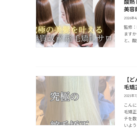
酸熱
美容
2026年
監修：
ますか
と、酸
【ど
毛矯
2021年
こんに
毛矯正
チを数
いよう