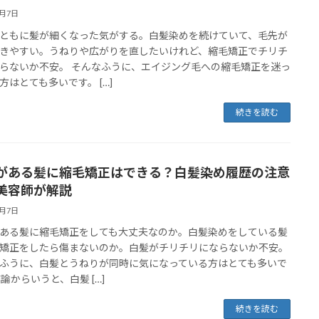
6月7日
ともに髪が細くなった気がする。白髪染めを続けていて、毛先が
きやすい。うねりや広がりを直したいけれど、縮毛矯正でチリチ
らないか不安。 そんなふうに、エイジング毛への縮毛矯正を迷っ
方はとても多いです。 […]
続きを読む
がある髪に縮毛矯正はできる？白髪染め履歴の注意
美容師が解説
6月7日
ある髪に縮毛矯正をしても大丈夫なのか。白髪染めをしている髪
矯正をしたら傷まないのか。白髪がチリチリにならないか不安。
ふうに、白髪とうねりが同時に気になっている方はとても多いで
結論からいうと、白髪 […]
続きを読む