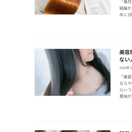
「毎月
結論か
半に1回
美容
ない
2026年
「美容
ならや
らいう
意味が