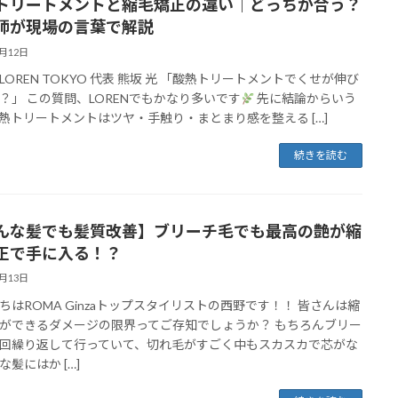
トリートメントと縮毛矯正の違い｜どっちが合う？
師が現場の言葉で解説
4月12日
LOREN TOKYO 代表 熊坂 光 「酸熱トリートメントでくせが伸び
？」 この質問、LORENでもかなり多いです
先に結論からいう
熱トリートメントはツヤ・手触り・まとまり感を整える […]
続きを読む
んな髪でも髪質改善】ブリーチ毛でも最高の艶が縮
正で手に入る！？
7月13日
ちはROMA Ginzaトップスタイリストの西野です！！ 皆さんは縮
ができるダメージの限界ってご存知でしょうか？ もちろんブリー
回繰り返して行っていて、切れ毛がすごく中もスカスカで芯がな
な髪にはか […]